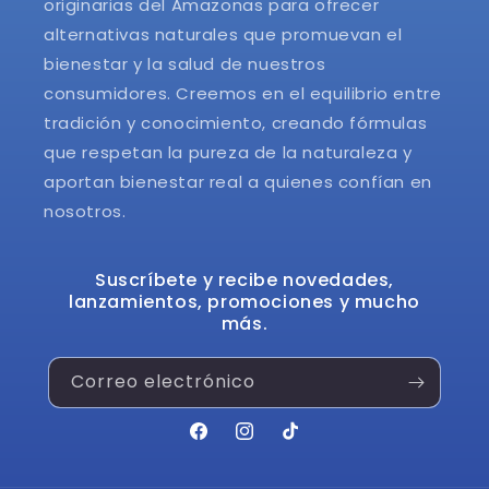
originarias del Amazonas para ofrecer
alternativas naturales que promuevan el
bienestar y la salud de nuestros
consumidores. Creemos en el equilibrio entre
tradición y conocimiento, creando fórmulas
que respetan la pureza de la naturaleza y
aportan bienestar real a quienes confían en
nosotros.
Suscríbete y recibe novedades,
lanzamientos, promociones y mucho
más.
Correo electrónico
F
I
T
a
n
i