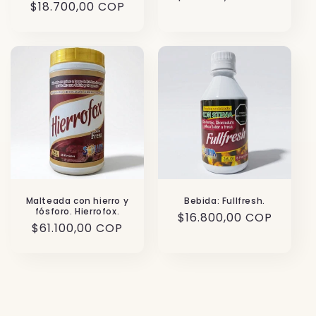
P
$18.700,00 COP
r
r
e
e
c
c
i
i
o
o
h
h
a
a
b
b
i
i
t
t
u
u
a
Malteada con hierro y
Bebida: Fullfresh.
a
fósforo. Hierrofox.
l
P
$16.800,00 COP
l
P
$61.100,00 COP
r
r
e
e
c
c
i
i
o
o