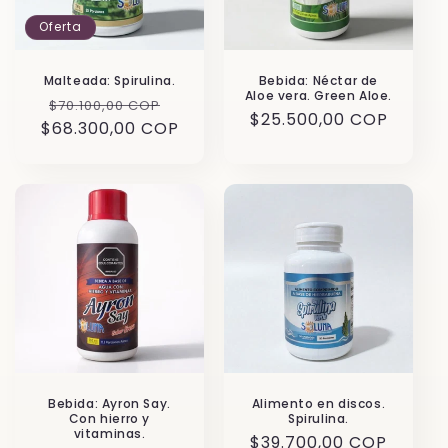
ó
Oferta
n
:
Malteada: Spirulina.
Bebida: Néctar de
Aloe vera. Green Aloe.
P
P
$70.100,00 COP
P
$25.500,00 COP
$68.300,00 COP
r
r
r
e
e
e
c
c
c
i
i
i
o
o
o
h
d
h
a
e
a
b
o
b
i
f
i
t
e
t
u
r
u
a
t
Bebida: Ayron Say.
Alimento en discos.
a
l
a
Con hierro y
Spirulina.
l
vitaminas.
P
$39.700,00 COP