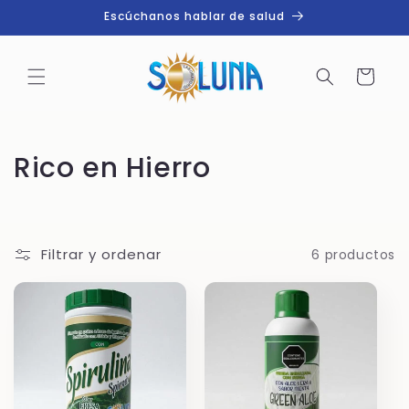
mente
Escúchanos hablar de salud
al
C
conten
a
ido
rr
it
o
C
Rico en Hierro
o
l
Filtrar y ordenar
6 productos
e
c
c
i